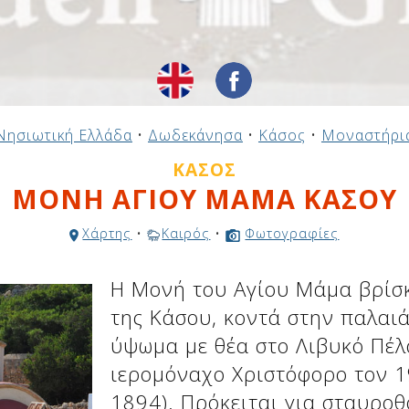
Νησιωτική Ελλάδα
•
Δωδεκάνησα
•
Κάσος
•
Μοναστήρι
ΚΆΣΟΣ
ΜΟΝΗ ΑΓΙΟΥ ΜΑΜΑ ΚΑΣΟΥ
Χάρτης
•
Καιρός
•
Φωτογραφίες
Η Μονή του Αγίου Μάμα βρίσκ
της Κάσου, κοντά στην παλαι
ύψωμα με θέα στο Λιβυκό Πέλ
ιερομόναχο Χριστόφορο τον 1
1894). Πρόκειται για σταυρο