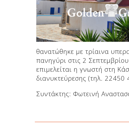
Δείτε μας:
Δείτε μας:
θανατώθηκε με τρίαινα υπερα
πανηγύρι στις 2 Σεπτεμβρίου
επιμελείται η γνωστή στη Κά
διανυκτεύρεσης (τηλ. 22450 
Δείτε μας:
Συντάκτης: Φωτεινή Αναστα