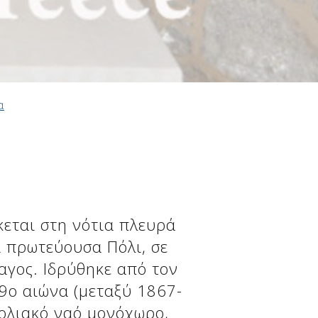
α
εται στη νότια πλευρά
ά πρωτεύουσα Πόλι, σε
αγος. Ιδρύθηκε από τον
9ο αιώνα (μεταξύ 1867-
θολιακό ναό μονόχωρο,