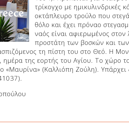
τρίκογχο με ημικυλινδρικές κ
οκτάπλευρο τρούλο που στεγά
θόλο και έχει πρόναο στεγασμ
ναός είναι αφιερωμένος στον 
προστάτη των βοσκών και των
σπιζόμενος τη πίστη του στο Θεό. Η Μον
, ημέρα της εορτής του Αγίου. Το χώρο 
σο «Μαυρίνα» (Καλλιόπη Ζούλη). Υπάρχει
41037).
σοπούλου