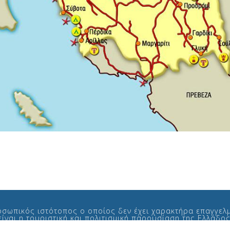
οσωπικός ιστότοπος ο οποίος δεν έχει χαρακτήρα επαγγελμ
ίναι η τουριστική και πολιτισμική παρουσίαση της Ελλάδο