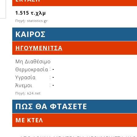
1.515 τ.χλμ
Πηγή: statistics.gr
ΚΑΙΡΌΣ
ΗΓΟΥΜΕΝΊΤΣΑ
Μη Διαθέσιμο
:
-
Θερμοκρασία
:
-
Υγρασία
:
-
Άνεμοι
Πηγή: k24.net
ΠΩΣ ΘΑ ΦΤΑΣΕΤΕ
ΜΕ ΚΤΕΛ