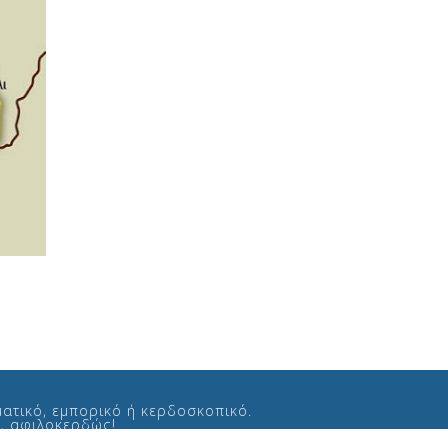
ατικό, εμπορικό ή κερδοσκοπικό.
ς, αφιλοκερδώς!