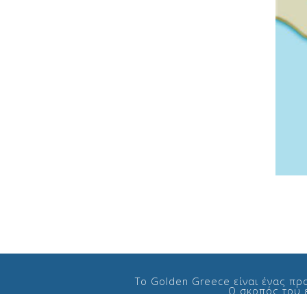
Το Golden Greece είναι ένας πρ
Ο σκοπός του ε