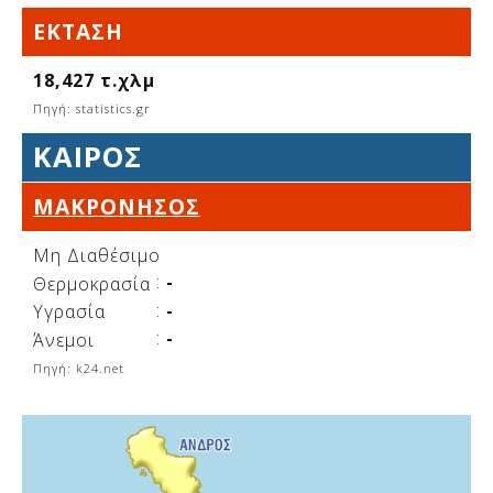
Δείτε μας:
ΈΚΤΑΣΗ
18,427 τ.χλμ
Πηγή: statistics.gr
Δείτε μας:
Δείτε μας:
ΚΑΙΡΌΣ
Δείτε μας:
Δείτε μας:
ΜΑΚΡΌΝΗΣΟΣ
Δείτε μας:
Δείτε μας:
Δείτε μας:
Μη Διαθέσιμο
Δείτε μας:
:
-
Θερμοκρασία
:
-
Υγρασία
:
-
Άνεμοι
Δείτε μας:
Πηγή: k24.net