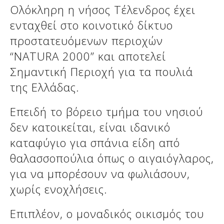
Δείτε μας:
Ολόκληρη η νήσος Τέλενδρος έχει
ενταχθεί στο κοινοτικό δίκτυο
προστατευόμενων περιοχών
Δείτε μας:
Δείτε μας:
“NATURA 2000” και αποτελεί
Σημαντική Περιοχή για τα πουλιά
Δείτε μας:
Δείτε μας:
της Ελλάδας.
Δείτε μας:
Δείτε μας:
Δείτε μας:
Επειδή το βόρειο τμήμα του νησιού
Δείτε μας:
δεν κατοικείται, είναι ιδανικό
καταφύγιο για σπάνια είδη από
θαλασσοπούλια όπως ο αιγαιόγλαρος,
Δείτε μας:
για να μπορέσουν να φωλιάσουν,
χωρίς ενοχλήσεις.
Επιπλέον, ο μοναδικός οικισμός του