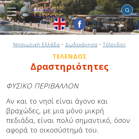
Τέλενδος
Προηγούμενο
Προηγούμενο
Προηγούμενο
Προηγούμενο
Προηγούμενο
Προηγούμενο
Προηγούμενο
Προηγούμενο
Προηγούμενο
Προηγούμενο
Προηγούμενο
Προηγούμενο
Προηγούμενο
Προηγούμενο
Προηγούμενο
Νησιωτική Ελλάδα
•
Δωδεκάνησα
•
Τέλενδος
Ηπειρωτική Ελλάδα
Νησιωτική Ελλάδα
Αργοσαρωνικός
Πελοπόννησος
Στερεά Ελλάδα
B. & Α. Αιγαίο
Δωδεκάνησα
Ιόνια Νησιά
Μακεδονία
Θεσσαλία
Κυκλάδες
Σποράδες
Ήπειρος
Θράκη
Κρήτη
ΤΈΛΕΝΔΟΣ
Δραστηριότητες
ΦΥΣΙΚΟ ΠΕΡΙΒΑΛΛΟΝ
Αν και το νησί είναι άγονο και
βραχώδες, με μια μόνο μικρή
πεδιάδα, είναι πολύ σημαντικό, όσον
αφορά το οικοσύστημά του.