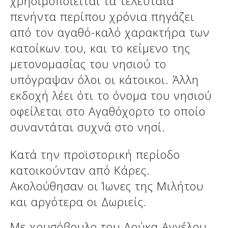
χρησιμοποιείται τα τελευταία
πενήντα περίπου χρόνια πηγάζει
από τον αγαθό-καλό χαρακτήρα των
Δείτε μας:
Δείτε μας:
κατοίκων του, και το κείμενο της
μετονομασίας του νησιού το
υπόγραψαν όλοι οι κάτοικοι. Άλλη
εκδοχή λέει ότι το όνομα του νησιού
οφείλεται στο Αγαθόχορτο το οποίο
συναντάται συχνά στο νησί.
Δείτε μας:
Κατά την προϊστορική περίοδο
κατοικούνταν από Κάρες.
Ακολούθησαν οι Ίωνες της Μιλήτου
και αργότερα οι Δωριείς.
Δείτε μας:
Με χρυσόβουλο του Δούκα Αγγέλου