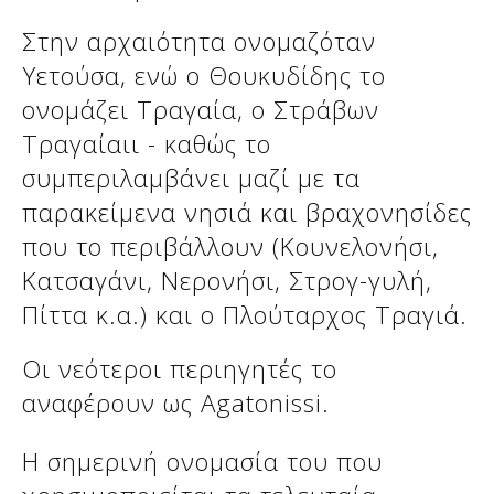
Δείτε μας:
Στην αρχαιότητα ονομαζόταν
Υετούσα, ενώ ο Θουκυδίδης το
ονομάζει Τραγαία, ο Στράβων
Δείτε μας:
Δείτε μας:
Τραγαίαιι - καθώς το
Δείτε μας:
Δείτε μας:
συμπεριλαμβάνει μαζί με τα
παρακείμενα νησιά και βραχονησίδες
Δείτε μας:
Δείτε μας:
Δείτε μας:
που το περιβάλλουν (Κουνελονήσι,
Δείτε μας:
Κατσαγάνι, Νερονήσι, Στρογ-γυλή,
Πίττα κ.α.) και ο Πλούταρχος Τραγιά.
Οι νεότεροι περιηγητές το
Δείτε μας:
αναφέρουν ως Agatonissi.
Η σημερινή ονομασία του που