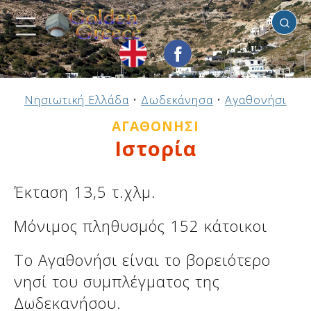
Αγαθονήσι
Προηγούμενο
Προηγούμενο
Προηγούμενο
Προηγούμενο
Προηγούμενο
Προηγούμενο
Προηγούμενο
Προηγούμενο
Προηγούμενο
Προηγούμενο
Προηγούμενο
Προηγούμενο
Προηγούμενο
Προηγούμενο
Προηγούμενο
Νησιωτική Ελλάδα
•
Δωδεκάνησα
•
Αγαθονήσι
Ηπειρωτική Ελλάδα
Νησιωτική Ελλάδα
Αργοσαρωνικός
Πελοπόννησος
Στερεά Ελλάδα
B. & Α. Αιγαίο
Δωδεκάνησα
Ιόνια Νησιά
Μακεδονία
Θεσσαλία
Κυκλάδες
Σποράδες
Ήπειρος
Θράκη
Κρήτη
ΑΓΑΘΟΝΉΣΙ
Ιστορία
Έκταση 13,5 τ.χλμ.
Μόνιμος πληθυσμός 152 κάτοικοι
Το Αγαθονήσι είναι το βορειότερο
νησί του συμπλέγματος της
Δωδεκανήσου.