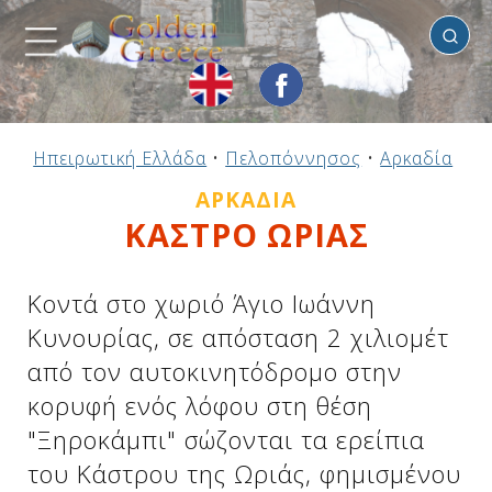
Αρκαδία
Προηγούμενο
Προηγούμενο
Προηγούμενο
Προηγούμενο
Προηγούμενο
Προηγούμενο
Προηγούμενο
Προηγούμενο
Προηγούμενο
Προηγούμενο
Προηγούμενο
Προηγούμενο
Προηγούμενο
Προηγούμενο
Προηγούμενο
Ηπειρωτική Ελλάδα
•
Πελοπόννησος
•
Αρκαδία
•
Κ
Ηπειρωτική Ελλάδα
Νησιωτική Ελλάδα
Αργοσαρωνικός
Πελοπόννησος
Στερεά Ελλάδα
B. & Α. Αιγαίο
Δωδεκάνησα
Ιόνια Νησιά
Μακεδονία
Θεσσαλία
Κυκλάδες
Σποράδες
Ήπειρος
Θράκη
Κρήτη
ΑΡΚΑΔΊΑ
ΚΑΣΤΡΟ ΩΡΙΑΣ
Κοντά στο χωριό Άγιο Ιωάννη
Κυνουρίας, σε απόσταση 2 χιλιομέτ
από τον αυτοκινητόδρομο στην
κορυφή ενός λόφου στη θέση
"Ξηροκάμπι" σώζονται τα ερείπια
του Κάστρου της Ωριάς, φημισμένου