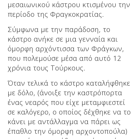
μεσαιωνικού κάστρου κτισμένου την
Δείτε μας:
περίοδο της Φραγκοκρατίας.
Σύμφωνα με την παράδοση, το
Δείτε μας:
Δείτε μας:
κάστρο ανήκε σε μια γενναία και
Δείτε μας:
Δείτε μας:
όμορφη αρχόντισσα των Φράγκων,
που πολεμούσε μέσα από αυτό 12
Δείτε μας:
Δείτε μας:
Δείτε μας:
χρόνια τους Τούρκους.
Δείτε μας:
Όταν τελικά το κάστρο καταλήφθηκε
με δόλο, (άνοιξε την καστρόπορτα
ένας νεαρός που είχε μεταμφιεστεί
Δείτε μας:
σε καλόγερο, ο οποίος δέχθηκε να το
κάνει με αντάλλαγμα να πάρει ως
έπαθλο την όμορφη αρχοντοπούλα)