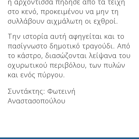
η αρχόντισσα πήδησε από τα τείχη
στο κενό, προκειμένου να μην τη
συλλάβουν αιχμάλωτη οι εχθροί.
Δείτε μας:
Δείτε μας:
Την ιστορία αυτή αφηγείται και το
πασίγνωστο δημοτικό τραγούδι. Από
το κάστρο, διασώζονται λείψανα του
οχυρωτικού περιβόλου, των πυλών
και ενός πύργου.
Δείτε μας:
Συντάκτης: Φωτεινή
Αναστασοπούλου
Δείτε μας: