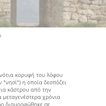
α
 νότια κορυφή του λόφου
 "νησί") η οποία δεσπόζει
πια κάστρου από την
α μεταγενέστερα χρόνια
ρο διαμορφώθηκε σε