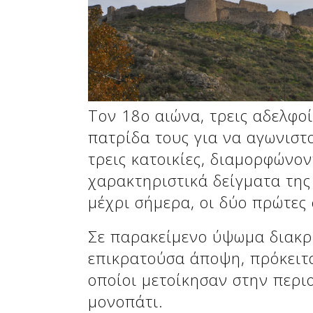
Δείτε μας:
Δείτε μας:
Τον 18ο αιώνα, τρεις αδελφοί
πατρίδα τους για να αγωνιστ
τρεις κατοικίες, διαμορφώνον
χαρακτηριστικά δείγματα της
Δείτε μας:
μέχρι σήμερα, οι δύο πρώτες
Σε παρακείμενο ύψωμα διακρ
επικρατούσα άποψη, πρόκειται
οποίοι μετοίκησαν στην περιο
μονοπάτι.