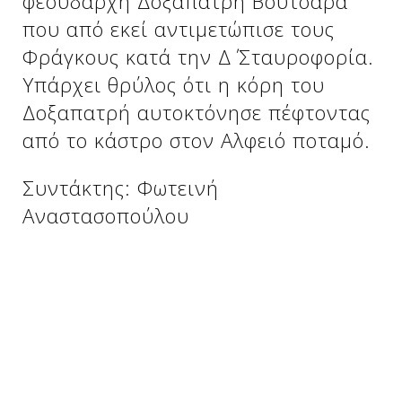
φεουδάρχη Δοξαπατρή Βουτσαρά
Δείτε μας:
που από εκεί αντιμετώπισε τους
Φράγκους κατά την Δ΄ Σταυροφορία.
Υπάρχει θρύλος ότι η κόρη του
Δείτε μας:
Δείτε μας:
Δοξαπατρή αυτοκτόνησε πέφτοντας
Δείτε μας:
Δείτε μας:
από το κάστρο στον Αλφειό ποταμό.
Δείτε μας:
Δείτε μας:
Δείτε μας:
Συντάκτης: Φωτεινή
Αναστασοπούλου
Δείτε μας:
Δείτε μας: