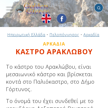
Αρκαδία
Προηγούμενο
Προηγούμενο
Προηγούμενο
Προηγούμενο
Προηγούμενο
Προηγούμενο
Προηγούμενο
Προηγούμενο
Προηγούμενο
Προηγούμενο
Προηγούμενο
Προηγούμενο
Προηγούμενο
Προηγούμενο
Προηγούμενο
Ηπειρωτική Ελλάδα
•
Πελοπόννησος
•
Αρκαδία
•
Κ
Ηπειρωτική Ελλάδα
Νησιωτική Ελλάδα
Αργοσαρωνικός
Πελοπόννησος
Στερεά Ελλάδα
B. & Α. Αιγαίο
Δωδεκάνησα
Ιόνια Νησιά
Μακεδονία
Θεσσαλία
Κυκλάδες
Σποράδες
Ήπειρος
Θράκη
Κρήτη
ΑΡΚΑΔΊΑ
ΚΑΣΤΡΟ ΑΡΑΚΛΩΒΟΥ
Το κάστρο του Αρακλώβου, είναι
μεσαιωνικό κάστρο και βρίσκεται
κοντά στο Παλιόκαστρο, στο Δήμο
Γόρτυνος.
Το όνομά του έχει συνδεθεί με το