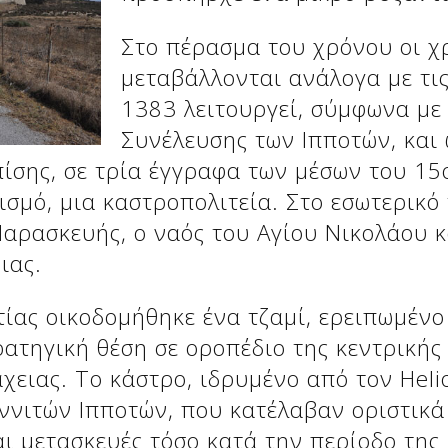
Στο πέρασμα του χρόνου οι χ
μεταβάλλονται ανάλογα με τις
1383 λειτουργεί, σύμφωνα με
Συνέλευσης των Ιπποτών, και
ίσης, σε τρία έγγραφα των μέσων του 15ο
ισμό, μια καστροπολιτεία. Στο εσωτερικό
 Παρασκευής, ο ναός του Αγίου Νικολάου κ
ιας.
ίας οικοδομήθηκε ένα τζαμί, ερειπωμένο
ατηγική θέση σε οροπέδιο της κεντρικής 
χειας. Το κάστρο, ιδρυμένο από τον Helio
αννιτών Ιπποτών, που κατέλαβαν οριστικά
ι μετασκευές τόσο κατά την περίοδο της 