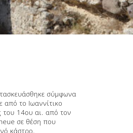
κατασκευάσθηκε σύμφωνα
 από το Ιωαννίτικο
ς του 14ου αι. από τον
eneue σε θέση που
νό κάστρο.