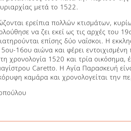
υριαρχίας μετά το 1522.
ώζονται ερείπια πολλών κτισμάτων, κυρί
ολούθησε να ζει εκεί ως τις αρχές του 1
ιατηρούνται επίσης δύο ναΐσκοι. Η εκκλ
15ου-16ου αιώνα και φέρει εντοιχισμένη
 τη χρονολογία 1520 και τρία οικόσημα, 
μαγίστρου Caretto. Η Αγία Παρασκευή εί
κόρυφη καμάρα και χρονολογείται την πε
σοπούλου