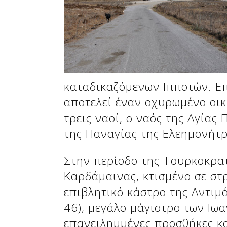
Δείτε μας:
Δείτε μας:
καταδικαζόμενων Ιπποτών. Επ
αποτελεί έναν οχυρωμένο οικ
τρεις ναοί, ο ναός της Αγίας
της Παναγίας της Ελεημονήτρ
Δείτε μας:
Στην περίοδο της Τουρκοκρατ
Καρδάμαινας, κτισμένο σε στρ
επιβλητικό κάστρο της Αντιμά
46), μεγάλο μάγιστρο των Ιω
επανειλημμένες προσθήκες κα