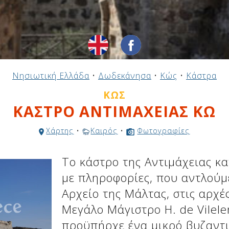
Νησιωτική Ελλάδα
•
Δωδεκάνησα
•
Κώς
•
Κάστρα
ΚΏΣ
ΚΑΣΤΡΟ ΑΝΤΙΜΑΧΕΙΑΣ ΚΩ
Χάρτης
•
Καιρός
•
Φωτογραφίες
Το κάστρο της Αντιμάχειας 
με πληροφορίες, που αντλούμε
Αρχείο της Μάλτας, στις αρχέ
Μεγάλο Μάγιστρο H. de Vilel
προϋπήρχε ένα μικρό βυζαντι