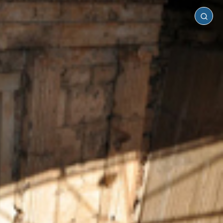
Ημαθία