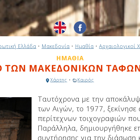
ρωτική Ελλάδα
•
Μακεδονία
•
Ημαθία
•
Αρχαιολογικοί 
ΗΜΑΘΊΑ
Ο ΤΩΝ ΜΑΚΕΔΟΝΙΚΩΝ ΤΑΦΩΝ
Χάρτης
•
Καιρός
Ταυτόχρονα με την αποκάλυψ
των Αιγών, το 1977, ξεκίνησε
περίτεχνων τοιχογραφιών που
Παράλληλα, δημιουργήθηκε ε
συντήρησης για την διάσωση 