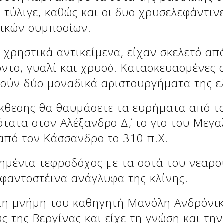
ύλιγε, καθώς και οι δυο χρυσελεφάντινε
ικών συμποσίων.
 χρηστικά αντικείμενα, είχαν σκελετό απ
ντο, γυαλί και χρυσό. Κατασκευασμένες 
ούν δύο μοναδικά αριστουργήματα της ελ
κθεσης θα θαυμάσετε τα ευρήματα από τον
τατα στον Αλέξανδρο Δ΄, το γιο του Μεγ
από τον Κάσσανδρο το 310 π.Χ.
σημένια τεφροδόχος με τα οστά του νεαρ
φαντοστέινα ανάγλυφα της κλίνης.
στη μνήμη του καθηγητή Μανόλη Ανδρόνικ
ς της Βεργίνας και είχε τη γνώση και τη