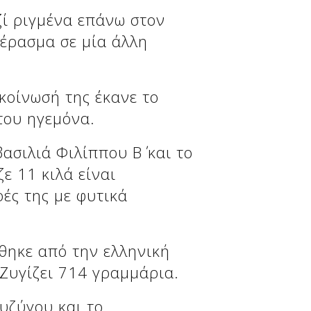
ί ριγμένα επάνω στον
πέρασμα σε μία άλλη
κοίνωσή της έκανε το
του ηγεμόνα.
σιλιά Φιλίππου Β΄ και το
ε 11 κιλά είναι
ές της με φυτικά
θηκε από την ελληνική
 Ζυγίζει 714 γραμμάρια.
υζύγου και το