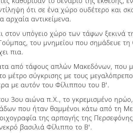
τές καθόρισαν το σενάριο της έκθεσης, εν
ντίληψη ότι σε ένα χώρο ουδέτερο και σ
α αρχαία αντικείμενα.
ι στον υπόγειο χώρο των τάφων ξεκινά τ
ούμπας, του μνημείου που σημάδευε τη 
ει πια.
ατα από τάφους απλών Μακεδόνων, που μ
ν το μέτρο σύγκρισης με τους μεγαλόπρεπ
ερα με αυτόν του Φίλιππου του Β'.
ου 3ου αιώνα π.Χ., το γκρεμισμένο ηρώο
ιάδων που ήταν θαμμένοι κάτω από τη Μ
τοιχογραφία της αρπαγής της Περσεφόνη
νεκρό βασιλιά Φίλιππο το Β'.