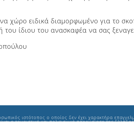
ένα χώρο ειδικά διαμορφωμένο για το σκο
ή του ίδιου του ανασκαφέα να σας ξεναγε
σοπούλου
οσωπικός ιστότοπος ο οποίος δεν έχει χαρακτήρα επαγγελμ
ίναι η τουριστική και πολιτισμική παρουσίαση της Ελλάδο
Golden Greece ©
2005 - 2026