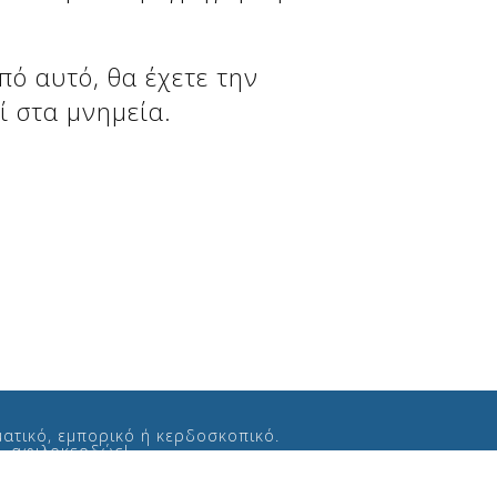
πό αυτό, θα έχετε την
ί στα μνημεία.
ατικό, εμπορικό ή κερδοσκοπικό.
ς, αφιλοκερδώς!