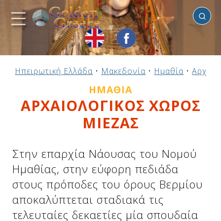
Ημαθία
Προηγούμενο
Προηγούμενο
Προηγούμενο
Προηγούμενο
Προηγούμενο
Προηγούμενο
Προηγούμενο
Προηγούμενο
Προηγούμενο
Προηγούμενο
Προηγούμενο
Προηγούμενο
Προηγούμενο
Προηγούμενο
Προηγούμενο
Ηπειρωτική Ελλάδα
•
Μακεδονία
•
Ημαθία
•
Αρχαιο
Ηπειρωτική Ελλάδα
Νησιωτική Ελλάδα
Αργοσαρωνικός
Πελοπόννησος
Στερεά Ελλάδα
B. & Α. Αιγαίο
Δωδεκάνησα
Ιόνια Νησιά
Μακεδονία
Θεσσαλία
Κυκλάδες
Σποράδες
Ήπειρος
Θράκη
Κρήτη
ΗΜΑΘΊΑ
ΑΡΧΑΙΟΛΟΓΙΚΟΣ ΧΩΡΟΣ
ΜΙΕΖΑΣ
Στην επαρχία Νάουσας του Νομού
Ημαθίας, στην εύφορη πεδιάδα
στους πρόποδες του όρους Βερμίου
αποκαλύπτεται σταδιακά τις
τελευταίες δεκαετίες μία σπουδαία