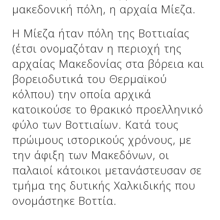
Δείτε μας:
μακεδονική πόλη, η αρχαία Μίεζα.
Η Μίεζα ήταν πόλη της Βοττιαίας
(έτσι ονομαζόταν η περιοχή της
Δείτε μας:
Δείτε μας:
αρχαίας Μακεδονίας στα βόρεια και
Δείτε μας:
Δείτε μας:
βορειοδυτικά του Θερμαϊκού
κόλπου) την οποία αρχικά
Δείτε μας:
Δείτε μας:
Δείτε μας:
κατοικούσε το θρακικό προελληνικό
Δείτε μας:
φύλο των Βοττιαίων. Κατά τους
πρώιμους ιστορικούς χρόνους, με
την άφιξη των Μακεδόνων, οι
Δείτε μας:
παλαιοί κάτοικοι μετανάστευσαν σε
τμήμα της δυτικής Χαλκιδικής που
ονομάστηκε Βοττία.