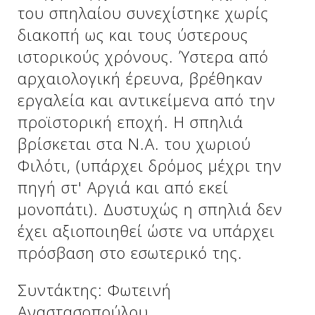
Δείτε μας:
του σπηλαίου συνεχίστηκε χωρίς
διακοπή ως και τους ύστερους
ιστορικούς χρόνους. Ύστερα από
Δείτε μας:
Δείτε μας:
αρχαιολογική έρευνα, βρέθηκαν
εργαλεία και αντικείμενα από την
Δείτε μας:
Δείτε μας:
προϊστορική εποχή. Η σπηλιά
Δείτε μας:
Δείτε μας:
Δείτε μας:
βρίσκεται στα Ν.Α. του χωριού
Φιλότι, (υπάρχει δρόμος μέχρι την
Δείτε μας:
πηγή στ' Αργιά και από εκεί
μονοπάτι). Δυστυχώς η σπηλιά δεν
έχει αξιοποιηθεί ώστε να υπάρχει
Δείτε μας:
πρόσβαση στο εσωτερικό της.
Συντάκτης: Φωτεινή
Αναστασοπούλου