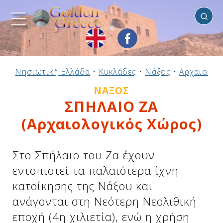
Νάξος
Προηγούμενο
Προηγούμενο
Προηγούμενο
Προηγούμενο
Προηγούμενο
Προηγούμενο
Προηγούμενο
Προηγούμενο
Προηγούμενο
Προηγούμενο
Προηγούμενο
Προηγούμενο
Προηγούμενο
Προηγούμενο
Προηγούμενο
Νησιωτική Ελλάδα
•
Κυκλάδες
•
Νάξος
•
Αρχαιολογ
Ηπειρωτική Ελλάδα
Νησιωτική Ελλάδα
Αργοσαρωνικός
Πελοπόννησος
Στερεά Ελλάδα
B. & Α. Αιγαίο
Δωδεκάνησα
Ιόνια Νησιά
Μακεδονία
Θεσσαλία
Κυκλάδες
Σποράδες
Ήπειρος
Θράκη
Κρήτη
ΝΆΞΟΣ
ΣΠΗΛΑΙΟ ΖΑ
(Αρχαιολογικός Χώρος)
Στο Σπήλαιο του Ζα έχουν
εντοπιστεί τα παλαιότερα ίχνη
κατοίκησης της Νάξου και
ανάγονται στη Νεότερη Νεολιθική
εποχή (4η χιλιετία), ενώ η χρήση