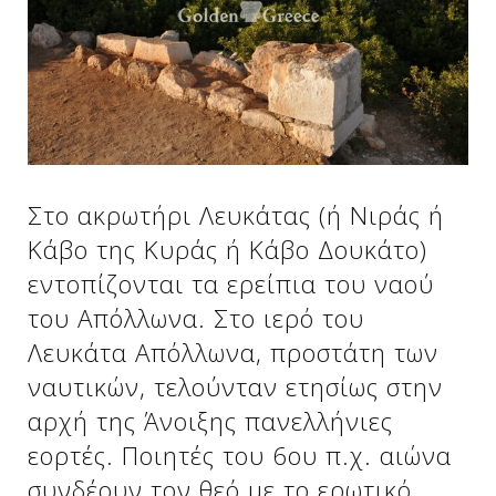
Δείτε μας:
Δείτε μας:
Δείτε μας:
Δείτε μας:
Δείτε μας:
Στο ακρωτήρι Λευκάτας (ή Νιράς ή
Δείτε μας:
Δείτε μας:
Δείτε μας:
Κάβο της Κυράς ή Κάβο Δουκάτο)
Δείτε μας:
εντοπίζονται τα ερείπια του ναού
του Απόλλωνα. Στο ιερό του
Λευκάτα Απόλλωνα, προστάτη των
Δείτε μας:
ναυτικών, τελούνταν ετησίως στην
αρχή της Άνοιξης πανελλήνιες
εορτές. Ποιητές του 6ου π.χ. αιώνα
συνδέουν τον θεό με το ερωτικό