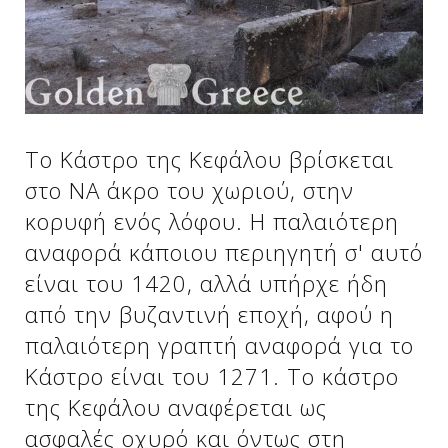
Δείτε μας:
Δείτε μας:
Δείτε μας:
Δείτε μας:
Δείτε μας:
Το Κάστρο της Κεφάλου βρίσκεται
στο ΝΑ άκρο του χωριού, στην
Δείτε μας:
Δείτε μας:
Δείτε μας:
κορυφή ενός λόφου. Η παλαιότερη
Δείτε μας:
αναφορά κάποιου περιηγητή σ' αυτό
είναι του 1420, αλλά υπήρχε ήδη
από την βυζαντινή εποχή, αφού η
Δείτε μας:
παλαιότερη γραπτή αναφορά για το
Κάστρο είναι του 1271. Το κάστρο
της Κεφάλου αναφέρεται ως
ασφαλές οχυρό και όντως στη