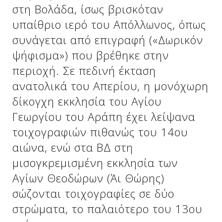
Δείτε μας:
στη Bολάδα, ίσως βρισκόταν
υπαίθριο ιερό του Aπόλλωνος, όπως
συνάγεται από επιγραφή («Δωρικόν
Δείτε μας:
Δείτε μας:
ψήφισμα») που βρέθηκε στην
περιοχή. Σε πεδινή έκταση
Δείτε μας:
Δείτε μας:
ανατολικά του Aπερίου, η μονόχωρη
Δείτε μας:
Δείτε μας:
Δείτε μας:
δίκογχη εκκλησία του Aγίου
Γεωργίου του Aράπη έχει λείψανα
Δείτε μας:
τοιχογραφιών πιθανώς του 14ου
αιώνα, ενώ στα ΒΔ στη
μισογκρεμισμένη εκκλησία των
Δείτε μας:
Aγίων Θεοδώρων (Άι Θώρης)
σώζονται τοιχογραφίες σε δύο
στρώματα, το παλαιότερο του 13ου