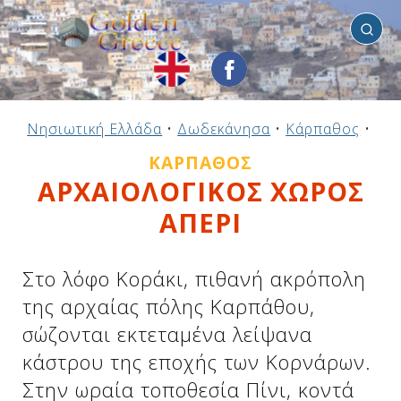
Κάρπαθος
Προηγούμενο
Προηγούμενο
Προηγούμενο
Προηγούμενο
Προηγούμενο
Προηγούμενο
Προηγούμενο
Προηγούμενο
Προηγούμενο
Προηγούμενο
Προηγούμενο
Προηγούμενο
Προηγούμενο
Προηγούμενο
Προηγούμενο
Νησιωτική Ελλάδα
•
Δωδεκάνησα
•
Κάρπαθος
•
Αρχ
Ηπειρωτική Ελλάδα
Νησιωτική Ελλάδα
Αργοσαρωνικός
Πελοπόννησος
Στερεά Ελλάδα
B. & Α. Αιγαίο
Δωδεκάνησα
Ιόνια Νησιά
Μακεδονία
Θεσσαλία
Κυκλάδες
Σποράδες
Ήπειρος
Θράκη
Κρήτη
ΚΆΡΠΑΘΟΣ
ΑΡΧΑΙΟΛΟΓΙΚΟΣ ΧΩΡΟΣ
ΑΠΕΡΙ
Στο λόφο Kοράκι, πιθανή ακρόπολη
της αρχαίας πόλης Kαρπάθου,
σώζονται εκτεταμένα λείψανα
κάστρου της εποχής των Kορνάρων.
Στην ωραία τοποθεσία Πίνι, κοντά