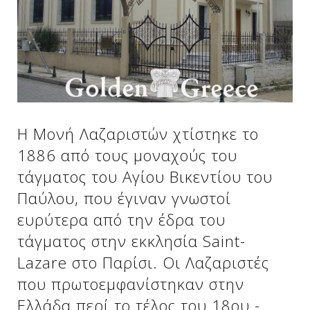
Δείτε μας:
Δείτε μας:
Δείτε μας:
Δείτε μας:
Δείτε μας:
Η Μονή Λαζαριστών χτίστηκε το
Δείτε μας:
Δείτε μας:
Δείτε μας:
1886 από τους μοναχούς του
Δείτε μας:
τάγματος του Αγίου Βικεντίου του
Παύλου, που έγιναν γνωστοί
ευρύτερα από την έδρα του
Δείτε μας:
τάγματος στην εκκλησία Saint-
Lazare στο Παρίσι. Οι Λαζαριστές
που πρωτοεμφανίστηκαν στην
Ελλάδα περί το τέλος του 18ου -