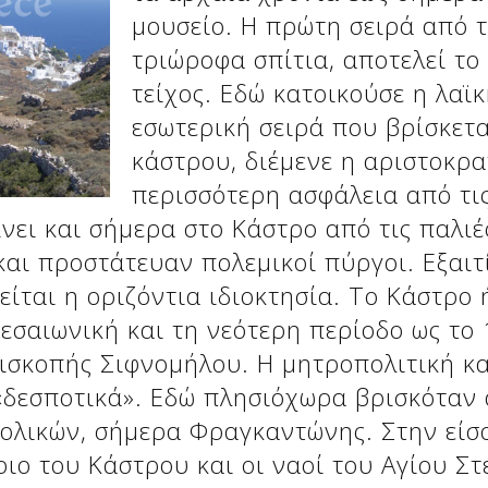
μουσείο. Η πρώτη σειρά από 
τριώροφα σπίτια, αποτελεί το
τείχος. Εδώ κατοικούσε η λαϊκ
εσωτερική σειρά που βρίσκετ
κάστρου, διέμενε η αριστοκρατ
περισσότερη ασφάλεια από τις
νει και σήμερα στο Κάστρο από τις παλιές
και προστάτευαν πολεμικοί πύργοι. Εξαιτ
ίται η οριζόντια ιδιοκτησία. Το Κάστρο
εσαιωνική και τη νεότερη περίοδο ως το 
ισκοπής Σιφνομήλου. Η μητροπολιτική κ
«δεσποτικά». Εδώ πλησιόχωρα βρισκόταν 
ολικών, σήμερα Φραγκαντώνης. Στην είσο
ιο του Κάστρου και οι ναοί του Αγίου Στ