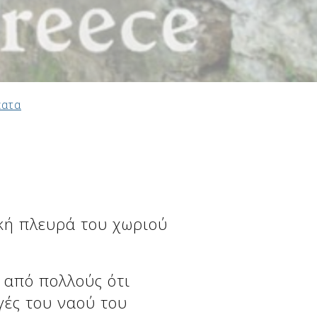
έατα
ική πλευρά του χωριού
ι από πολλούς ότι
γές του ναού του