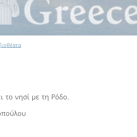
ξιοθέατα
ι το νησί με τη Ρόδο.
οπούλου