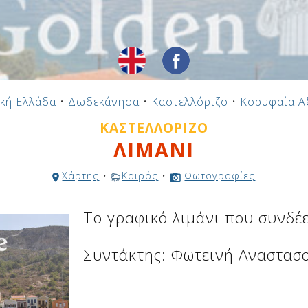
κή Ελλάδα
•
Δωδεκάνησα
•
Καστελλόριζο
•
Κορυφαία Α
ΚΑΣΤΕΛΛΌΡΙΖΟ
ΛΙΜΑΝΙ
Χάρτης
•
Καιρός
•
Φωτογραφίες
Το γραφικό λιμάνι που συνδέε
Συντάκτης: Φωτεινή Αναστασ