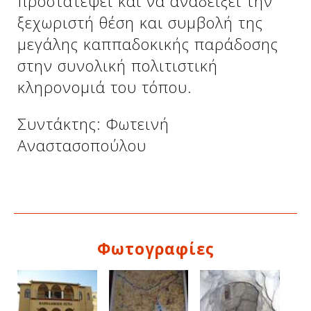
προστατέψει και να αναδείξει την
ξεχωριστή θέση και συμβολή της
μεγάλης καππαδοκικής παράδοσης
Δείτε μας:
Δείτε μας:
στην συνολική πολιτιστική
κληρονομιά του τόπου.
Συντάκτης: Φωτεινή
Αναστασοπούλου
Δείτε μας:
Φωτογραφίες
Δείτε μας: