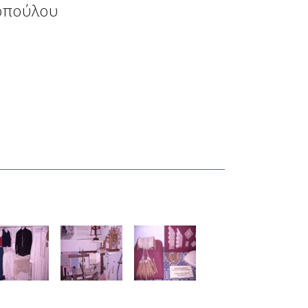
οπούλου