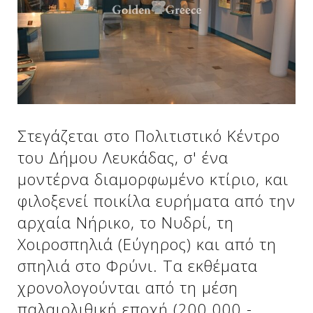
Δείτε μας:
Δείτε μας:
Δείτε μας:
Δείτε μας:
Δείτε μας:
Στεγάζεται στο Πολιτιστικό Κέντρο
Δείτε μας:
Δείτε μας:
Δείτε μας:
του Δήμου Λευκάδας, σ' ένα
Δείτε μας:
μοντέρνα διαμορφωμένο κτίριο, και
φιλοξενεί ποικίλα ευρήματα από την
αρχαία Νήρικο, το Νυδρί, τη
Δείτε μας:
Χοιροσπηλιά (Εύγηρος) και από τη
σπηλιά στο Φρύνι. Τα εκθέματα
χρονολογούνται από τη μέση
παλαιολιθική εποχή (200.000 -