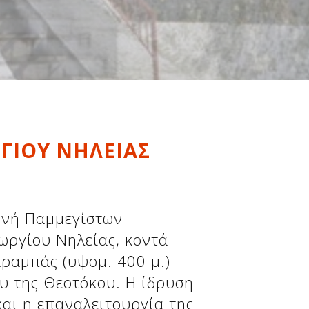
ΓΙΟΥ ΝΗΛΕΙΑΣ
ονή Παμμεγίστων
ωργίου Νηλείας, κοντά
αραμπάς (υψομ. 400 μ.)
ου της Θεοτόκου. Η ίδρυση
και η επαναλειτουργία της