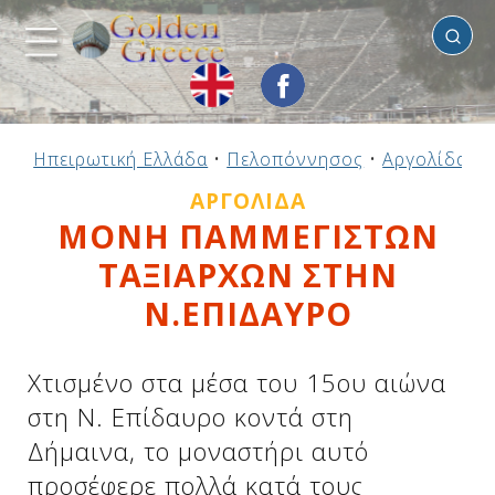
Αργολίδα
Προηγούμενο
Προηγούμενο
Προηγούμενο
Προηγούμενο
Προηγούμενο
Προηγούμενο
Προηγούμενο
Προηγούμενο
Προηγούμενο
Προηγούμενο
Προηγούμενο
Προηγούμενο
Προηγούμενο
Προηγούμενο
Προηγούμενο
Ηπειρωτική Ελλάδα
•
Πελοπόννησος
•
Αργολίδα
•
Ηπειρωτική Ελλάδα
Νησιωτική Ελλάδα
Αργοσαρωνικός
Πελοπόννησος
Στερεά Ελλάδα
B. & Α. Αιγαίο
Δωδεκάνησα
Ιόνια Νησιά
Μακεδονία
Θεσσαλία
Κυκλάδες
Σποράδες
Ήπειρος
Θράκη
Κρήτη
ΑΡΓΟΛΊΔΑ
ΜΟΝΗ ΠΑΜΜΕΓΙΣΤΩΝ
ΤΑΞΙΑΡΧΩΝ ΣΤΗΝ
Ν.ΕΠΙΔΑΥΡΟ
Χτισμένο στα μέσα του 15ου αιώνα
στη Ν. Επίδαυρο κοντά στη
Δήμαινα, το μοναστήρι αυτό
προσέφερε πολλά κατά τους