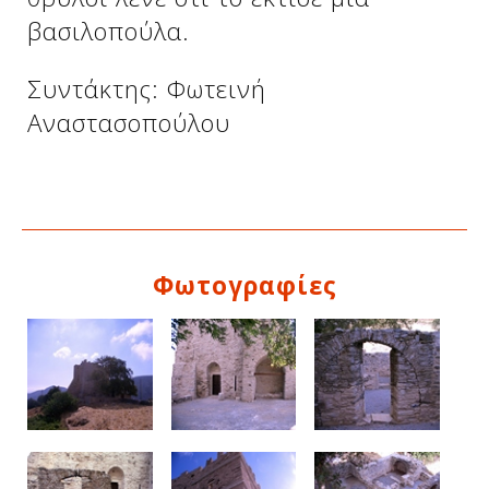
βασιλοπούλα.
Δείτε μας:
Δείτε μας:
Συντάκτης: Φωτεινή
Αναστασοπούλου
Δείτε μας:
Φωτογραφίες
Δείτε μας: