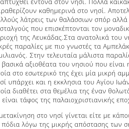
απτυχθεί έντονα στον νησί. Πολλά καικά
ραθερίζουν καθημερινά στο νησί. Αποτελ
λλούς λάτρεις των θαλάσσιων σπόρ αλλά 
σταλγούς που επισκέπτονται τον μοναδι
ριοχή της Λευκάδας.Στα ανατολικά του 
κρές παραλίες με πιο γνωστές τα Αμπελάκ
μιλιανός. Στην τελευταία μάλιστα παραλί
 βασικά αξιοθέατα του νησιού που είναι
οία στο εσωτερικό της έχει μία μικρή αμ
σί υπάρχει και η εκκλησια του Αγίου Ιω
οία διαθέτει στα θεμέλια της έναν θολωτ
 είναι τάφος της παλαιοχριστιανικής επο
μετακίνηση στο νησί γίνεται είτε με κάπο
 πόδια λόγω της μικρής απόστασης των 