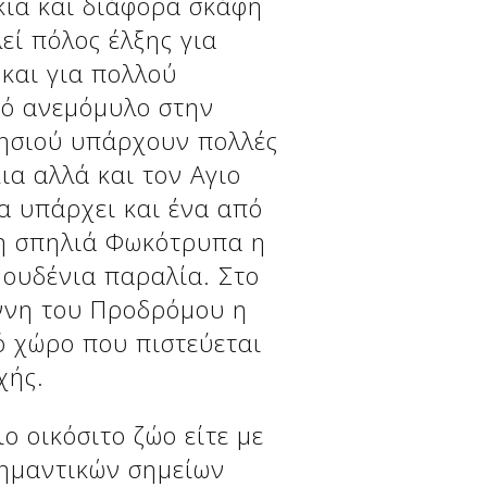
κια και διάφορα σκάφη
εί πόλος έλξης για
και για πολλού
κό ανεμόμυλο στην
νησιού υπάρχουν πολλές
ια αλλά και τον Αγιο
α υπάρχει και ένα από
 η σπηλιά Φωκότρυπα η
μουδένια παραλία. Στο
άννη του Προδρόμου η
ό χώρο που πιστεύεται
χής.
ιο οικόσιτο ζώο είτε με
σημαντικών σημείων