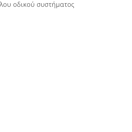
ηλου οδικού συστήματος
ατικό, εμπορικό ή κερδοσκοπικό.