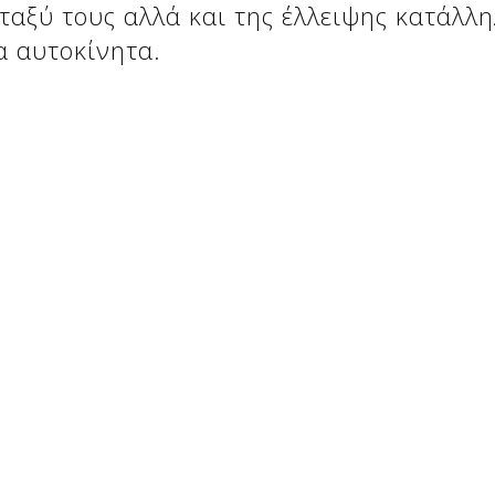
ταξύ τους αλλά και της έλλειψης κατάλλ
α αυτοκίνητα.
οσωπικός ιστότοπος ο οποίος δεν έχει χαρακτήρα επαγγελμ