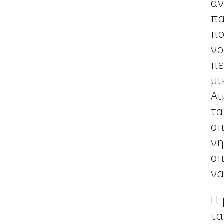
αν
Δείτε μας:
πα
πο
νο
πε
μι
Αι
τα
οπ
νη
Δείτε μας:
οπ
να
Η 
τα