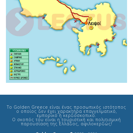
Το Golden Greece είναι ένας προσωπικός ιστότοπος
ο οποίος δεν έχει χαρακτήρα επαγγελματικό,
εμπορικό ή κερδοσκοπικό.
Ο σκοπός του είναι η τουριστική και πολιτισμική
παρουσίαση της Ελλάδος, αφιλοκερδώς!