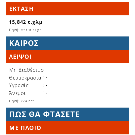
Δείτε μας:
ΈΚΤΑΣΗ
15,842 τ.χλμ
Πηγή: statistics.gr
Δείτε μας:
Δείτε μας:
ΚΑΙΡΌΣ
Δείτε μας:
Δείτε μας:
ΛΕΙΨΟΊ
Δείτε μας:
Δείτε μας:
Δείτε μας:
Μη Διαθέσιμο
Δείτε μας:
:
-
Θερμοκρασία
:
-
Υγρασία
:
-
Άνεμοι
Δείτε μας:
Πηγή: k24.net
ΠΩΣ ΘΑ ΦΤΑΣΕΤΕ
ΜΕ ΠΛΟΙΟ