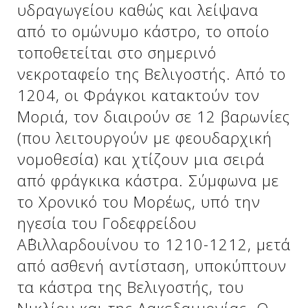
υδραγωγείου καθώς και λείψανα
Δείτε μας:
από το ομώνυμο κάστρο, το οποίο
τοποθετείται στο σημερινό
νεκροταφείο της Βελιγοστής. Από το
Δείτε μας:
Δείτε μας:
1204, οι Φράγκοι κατακτούν τον
Δείτε μας:
Δείτε μας:
Μοριά, τον διαιρούν σε 12 βαρωνίες
(που λειτουργούν με φεουδαρχική
Δείτε μας:
Δείτε μας:
Δείτε μας:
νομοθεσία) και χτίζουν μια σειρά
Δείτε μας:
από φράγκικα κάστρα. Σύμφωνα με
το Χρονικό του Μορέως, υπό την
ηγεσία του Γοδεφρείδου
Δείτε μας:
Α΄Βιλλαρδουίνου το 1210-1212, μετά
από ασθενή αντίσταση, υποκύπτουν
τα κάστρα της Βελιγοστής, του