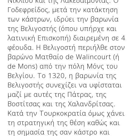
Νικλίου και της Λακεδαιμονίας. Ο
Γοδεφρείδος, μετά την κατάκτηση
των κάστρων, ιδρύει την βαρωνία
Δείτε μας:
Δείτε μας:
της Βελιγοστής (όπου υπήρχε και
λατινική Επισκοπή) διαιρεμένη σε 4
φέουδα. Η Βελιγοστή περιήλθε στον
βαρώνο Ματθαίο de Walincourt (ή
de Mons) από την πόλη Μόνς του
Βελγίου. Το 1320, η βαρωνία της
Δείτε μας:
Βελιγοστής συνεχίζει να υφίσταται
μαζί με αυτές της Πάτρας, της
Βοστίτσας και της Χαλανδρίτσας.
Κατά την Τουρκοκρατία όμως χάνει
τη στρατηγική της θέση καθώς και
τη σημασία της σαν κάστρο και
Δείτε μας: