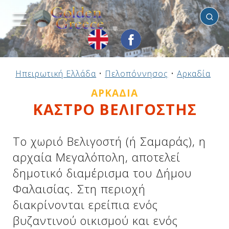
Αρκαδία
Προηγούμενο
Προηγούμενο
Προηγούμενο
Προηγούμενο
Προηγούμενο
Προηγούμενο
Προηγούμενο
Προηγούμενο
Προηγούμενο
Προηγούμενο
Προηγούμενο
Προηγούμενο
Προηγούμενο
Προηγούμενο
Προηγούμενο
Ηπειρωτική Ελλάδα
•
Πελοπόννησος
•
Αρκαδία
•
Κ
Ηπειρωτική Ελλάδα
Νησιωτική Ελλάδα
Αργοσαρωνικός
Πελοπόννησος
Στερεά Ελλάδα
B. & Α. Αιγαίο
Δωδεκάνησα
Ιόνια Νησιά
Μακεδονία
Θεσσαλία
Κυκλάδες
Σποράδες
Ήπειρος
Θράκη
Κρήτη
ΑΡΚΑΔΊΑ
ΚΑΣΤΡΟ ΒΕΛΙΓΟΣΤΗΣ
To χωριό Βελιγοστή (ή Σαμαράς), η
αρχαία Μεγαλόπολη, αποτελεί
δημοτικό διαμέρισμα του Δήμου
Φαλαισίας. Στη περιοχή
διακρίνονται ερείπια ενός
βυζαντινού οικισμού και ενός