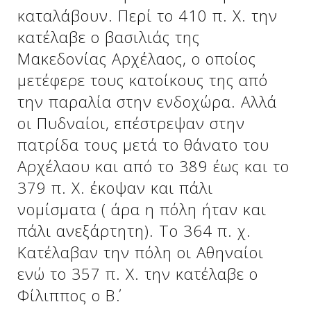
καταλάβουν. Περί το 410 π. Χ. την
κατέλαβε ο βασιλιάς της
Δείτε μας:
Δείτε μας:
Μακεδονίας Αρχέλαος, ο οποίος
μετέφερε τους κατοίκους της από
την παραλία στην ενδοχώρα. Αλλά
οι Πυδναίοι, επέστρεψαν στην
πατρίδα τους μετά το θάνατο του
Αρχέλαου και από το 389 έως και το
Δείτε μας:
379 π. Χ. έκοψαν και πάλι
νομίσματα ( άρα η πόλη ήταν και
πάλι ανεξάρτητη). Το 364 π. χ.
Κατέλαβαν την πόλη οι Αθηναίοι
ενώ το 357 π. Χ. την κατέλαβε ο
Φίλιππος ο Β΄.
Δείτε μας: