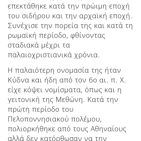
Δείτε μας:
επεκτάθηκε κατά την πρώιμη εποχή
του σιδήρου και την αρχαϊκή εποχή.
Συνέχισε την πορεία της και κατά τη
Δείτε μας:
Δείτε μας:
ρωμαϊκή περίοδο, φθίνοντας
σταδιακά μέχρι τα
Δείτε μας:
Δείτε μας:
παλαιοχριστιανικά χρόνια.
Δείτε μας:
Δείτε μας:
Δείτε μας:
Η παλαιότερη ονομασία της ήταν
Δείτε μας:
Κύδνα και ήδη από τον 6ο αι. π. Χ.
είχε κόψει νομίσματα, όπως και η
γειτονική της Μεθώνη. Κατά την
Δείτε μας:
πρώτη περίοδο του
Πελοποννησιακού πολέμου,
πολιορκήθηκε από τους Αθηναίους
αλλά δεν κατόρθωσαν να την