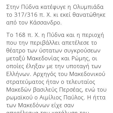
Στην Πύδνα κατέφυγε η Ολυμπιάδα
το 317/316 π. Χ. κι εκεί θανατώθηκε
από τον Κάσσανδρο.
Το 168 π. Χ. η Πύδνα και η περιοχή
που την περιβάλλει απετέλεσε το
θέατρο των ύστατων συγκρούσεων
μεταξύ Μακεδονίας και Ρώμης, οι
οποίες έληξαν με την υποταγή των
Δείτε μας:
Ελλήνων. Αρχηγός του Μακεδονικού
στρατεύματος ήταν ο τελευταίος
Μακεδών βασιλεύς Περσέας, ενώ του
ρωμαϊκού ο Αιμίλιος Παύλος. Η ήττα
των Μακεδόνων είχε σαν
αποτέλεσμα την κατάλυση του