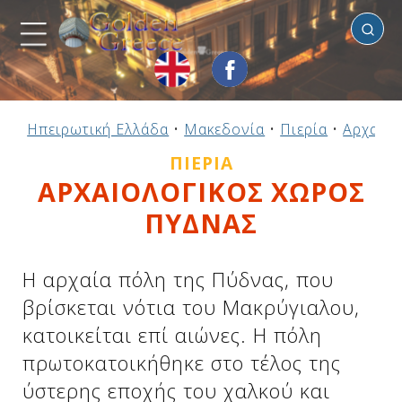
Πιερία
Προηγούμενο
Προηγούμενο
Προηγούμενο
Προηγούμενο
Προηγούμενο
Προηγούμενο
Προηγούμενο
Προηγούμενο
Προηγούμενο
Προηγούμενο
Προηγούμενο
Προηγούμενο
Προηγούμενο
Προηγούμενο
Προηγούμενο
Ηπειρωτική Ελλάδα
•
Μακεδονία
•
Πιερία
•
Αρχαιολ
Ηπειρωτική Ελλάδα
Νησιωτική Ελλάδα
Αργοσαρωνικός
Πελοπόννησος
Στερεά Ελλάδα
B. & Α. Αιγαίο
Δωδεκάνησα
Ιόνια Νησιά
Μακεδονία
Θεσσαλία
Κυκλάδες
Σποράδες
Ήπειρος
Θράκη
Κρήτη
ΠΙΕΡΊΑ
ΑΡΧΑΙΟΛΟΓΙΚΟΣ ΧΩΡΟΣ
ΠΥΔΝΑΣ
Η αρχαία πόλη της Πύδνας, που
βρίσκεται νότια του Μακρύγιαλου,
κατοικείται επί αιώνες. Η πόλη
πρωτοκατοικήθηκε στο τέλος της
ύστερης εποχής του χαλκού και