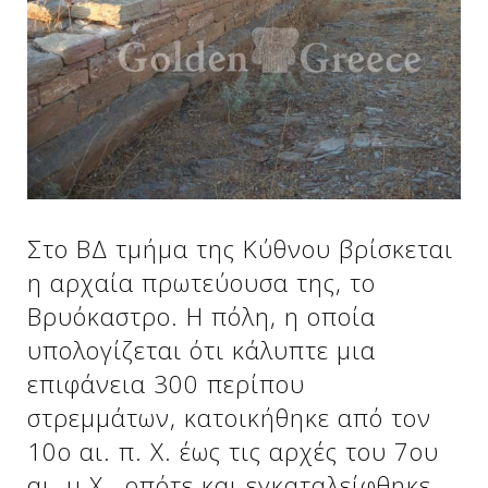
Δείτε μας:
Δείτε μας:
Δείτε μας:
Δείτε μας:
Δείτε μας:
Δείτε μας:
Δείτε μας:
Δείτε μας:
Στο ΒΔ τμήμα της Κύθνου βρίσκεται
Δείτε μας:
η αρχαία πρωτεύουσα της, το
Βρυόκαστρο. Η πόλη, η οποία
υπολογίζεται ότι κάλυπτε μια
Δείτε μας:
επιφάνεια 300 περίπου
στρεμμάτων, κατοικήθηκε από τον
10o αι. π. Χ. έως τις αρχές του 7ου
αι. μ.Χ., οπότε και εγκαταλείφθηκε