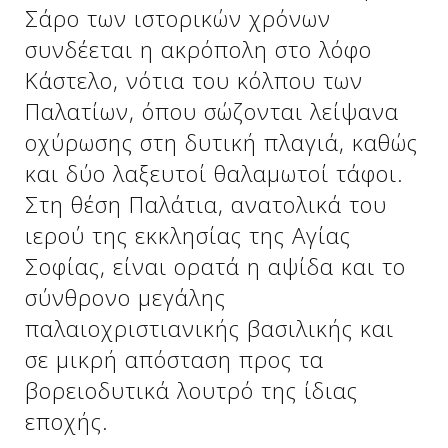
Δείτε μας:
Σάρο των ιστορικών χρόνων
συνδέεται η ακρόπολη στο λόφο
Kάστελο, νότια του κόλπου των
Δείτε μας:
Δείτε μας:
Παλατίων, όπου σώζονται λείψανα
οχύρωσης στη δυτική πλαγιά, καθώς
Δείτε μας:
Δείτε μας:
και δύο λαξευτοί θαλαμωτοί τάφοι.
Δείτε μας:
Δείτε μας:
Δείτε μας:
Στη θέση Παλάτια, ανατολικά του
ιερού της εκκλησίας της Αγίας
Δείτε μας:
Σοφίας, είναι ορατά η αψίδα και το
σύνθρονο μεγάλης
παλαιοχριστιανικής βασιλικής και
Δείτε μας:
σε μικρή απόσταση προς τα
βορειοδυτικά λουτρό της ίδιας
εποχής.