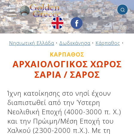
Κάρπαθος
Προηγούμενο
Προηγούμενο
Προηγούμενο
Προηγούμενο
Προηγούμενο
Προηγούμενο
Προηγούμενο
Προηγούμενο
Προηγούμενο
Προηγούμενο
Προηγούμενο
Προηγούμενο
Προηγούμενο
Προηγούμενο
Προηγούμενο
Νησιωτική Ελλάδα
•
Δωδεκάνησα
•
Κάρπαθος
•
Αρχ
Ηπειρωτική Ελλάδα
Νησιωτική Ελλάδα
Αργοσαρωνικός
Πελοπόννησος
Στερεά Ελλάδα
B. & Α. Αιγαίο
Δωδεκάνησα
Ιόνια Νησιά
Μακεδονία
Θεσσαλία
Κυκλάδες
Σποράδες
Ήπειρος
Θράκη
Κρήτη
ΚΆΡΠΑΘΟΣ
ΑΡΧΑΙΟΛΟΓΙΚΟΣ ΧΩΡΟΣ
ΣΑΡΙΑ / ΣΑΡΟΣ
Ίχνη κατοίκησης στο νησί έχουν
διαπιστωθεί από την Ύστερη
Νεολιθική Εποχή (4000-3000 π. X.)
και την Πρώιμη/Μέση Εποχή του
Χαλκού (2300-2000 π.X.). Με τη